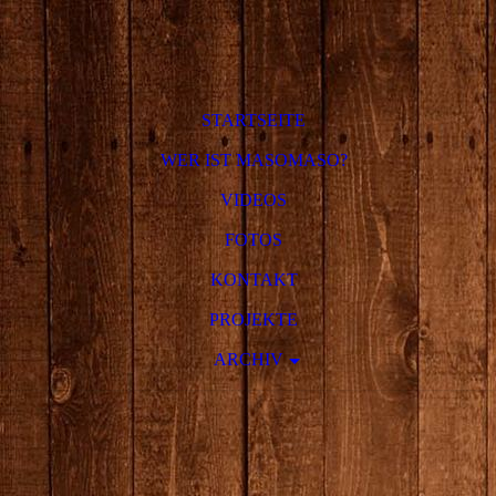
STARTSEITE
WER IST MASOMASO?
VIDEOS
FOTOS
KONTAKT
PROJEKTE
ARCHIV