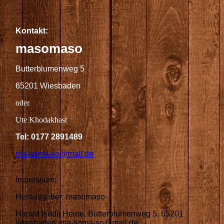
Kontakt:
masomaso
Butterblumenweg 5
65201 Wiesbaden
oder
Ute Khodakhast
Tel: 0177 2891489
ma-soma-so@mail.de
Impressum:
Herausgeber: masomaso
Harald Hedij Heine, Butterblumenweg 5, 65201
Wiesbaden, ma-soma-so@mail.de